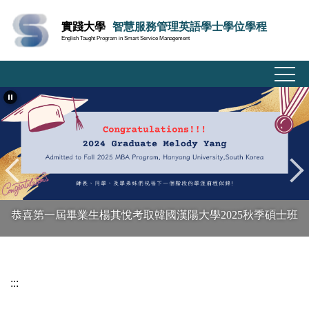
跳
實踐大學
智慧服務管理英語學士學位學程
到
English Taught Program in Smart Service Management
主
要
內
容
區
恭喜第一屆畢業生楊其悅考取韓國漢陽大學2025秋季碩士班
:::