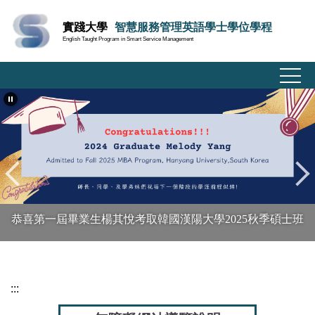
跳
實踐大學
智慧服務管理英語學士學位學程
到
English Taught Program in Smart Service Management
主
要
內
容
區
恭喜第一屆畢業生楊其悅考取韓國漢陽大學2025秋季碩士班
:::