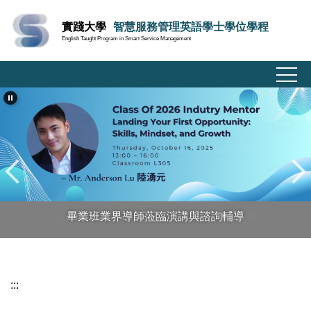
跳
實踐大學
智慧服務管理英語學士學位學程
到
English Taught Program in Smart Service Management
主
要
內
容
區
畢業班業界導師蒞臨演講與諮詢輔導
:::