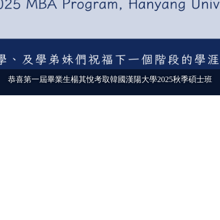
恭喜第一屆畢業生楊其悅考取韓國漢陽大學2025秋季碩士班