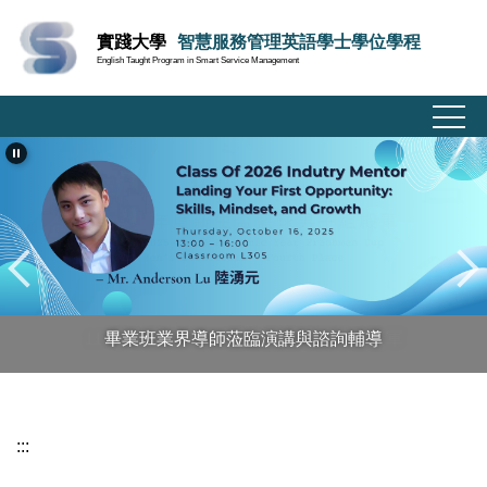
跳
實踐大學
智慧服務管理英語學士學位學程
到
English Taught Program in Smart Service Management
主
要
內
容
區
畢業班業界導師蒞臨演講與諮詢輔導
:::